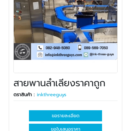
สายพานลำเลียงราคาถูก
ตราสินค้า :
inkthreeguys
ขอรายละเอียด
ขอใบเสนอราคา