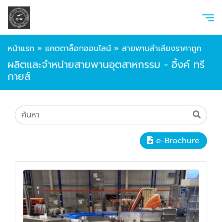
หน้าแรก
»
แคตตาล็อกออนไลน์
»
สายพานลำเลียงราคาถูก
ผลิตและจำหน่ายสายพานอุตสาหกรรม - อิ้งค์ ทรี
กายส์
e-Brochure